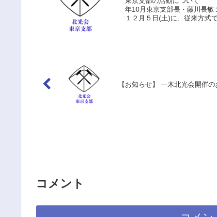
東京支部の
年10月東京支部長・藤川長
１２月５日(土)に、従来方式
【お知らせ】 一木北光会開
コメント