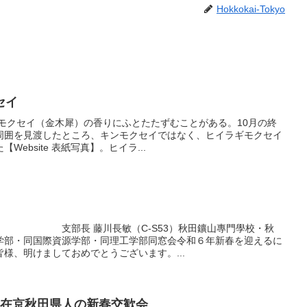
Hokkokai-Tokyo
セイ
ンモクセイ（金木犀）の香りにふとたたずむことがある。10月の終
周囲を見渡したところ、キンモクセイではなく、ヒイラギモクセイ
ebsite 表紙写真】。ヒイラ...
部 支部長 藤川長敏（C-S53）秋田鑛山專門學校・秋
学部・同国際資源学部・同理工学部同窓会令和６年新春を迎えるに
様、明けましておめでとうございます。...
の在京秋田県人の新春交歓会