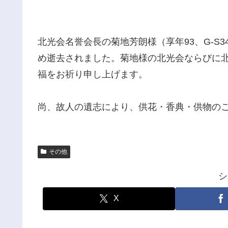
北光会名誉会長の菊地芳朗様（享年93、G-S
め逝去されました。菊地様の北光会ならびに
福をお祈り申し上げます。
尚、故人の遺志により、供花・香典・供物の
その他
シ
X