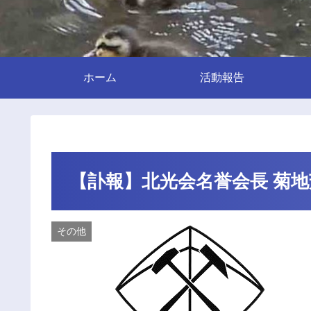
ホーム
活動報告
【訃報】北光会名誉会長 菊地芳
その他