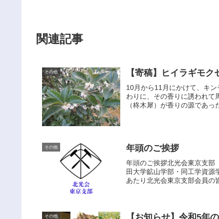
関連記事
【寄稿】ヒイラギモク
その他
10月から11月にかけて、キ
わりに、その香りに誘われて
（柊木犀）が香りの源であった【W
年頭のご挨拶
その他
年頭のご挨拶北光会東京支
田大学鉱山学部・同工学資源
あたり北光会東京支部会員の皆
【お知らせ】令和5年
その他