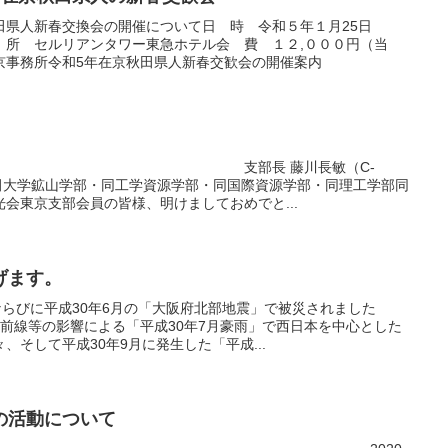
田県人新春交換会の開催について日 時 令和５年１月25日
 所 セルリアンタワー東急ホテル会 費 １２,０００円（当
京事務所令和5年在京秋田県人新春交歓会の開催案内
会東京支部 支部長 藤川長敏（C-
秋田大学鉱山学部・同工学資源学部・同国際資源学部・同理工学部同
会東京支部会員の皆様、明けましておめでと...
げます。
ならびに平成30年6月の「大阪府北部地震」で被災されました
前線等の影響による「平成30年7月豪雨」で西日本を中心とした
、そして平成30年9月に発生した「平成...
の活動について