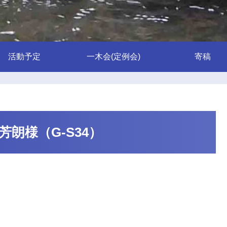
活動予定
一木会(定例会)
寄稿
朗様（G-S34）