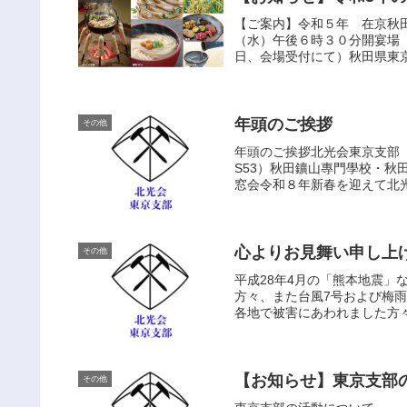
【ご案内】令和５年 在京秋
（水）午後６時３０分開宴場
日、会場受付にて）秋田県東
年頭のご挨拶
その他
年頭のご挨拶北光
S53）秋田鑛山專門學校・
窓会令和８年新春を迎えて北光
心よりお見舞い申し上
その他
平成28年4月の「熊本地震」
方々、また台風7号および梅雨
各地で被害にあわれました方々
【お知らせ】東京支部
その他