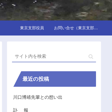
東京支部役員
お問い合せ（東京支部事務局行き）
最近の投稿
川口博靖先輩との想い出
訃 報