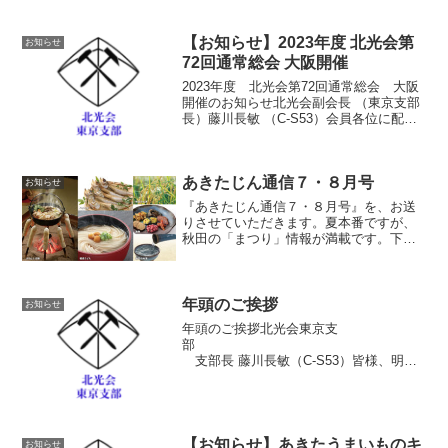
のご参加をお待ち申し上げます。日
時 2023年5月20日（土） 13:00～
【お知らせ】2023年度 北光会第
15:00 （...
お知らせ
72回通常総会 大阪開催
2023年度 北光会第72回通常総会 大阪
開催のお知らせ北光会副会長 （東京支部
長）藤川長敏 （C-S53）会員各位に配送
されました、北光第168号（令和5年4月）
の誌上で、また北光会ホームページ（下
記URL）でご案内のとおり、北光会第
あきたじん通信７・８月号
72...
お知らせ
『あきたじん通信７・８月号』を、お送
りさせていただきます。夏本番ですが、
秋田の「まつり」情報が満載です。下記
より、ご査収下さい。あきたじん通信
７・８月号
年頭のご挨拶
お知らせ
年頭のご挨拶北光会東京支
部
支部長 藤川長敏（C-S53）皆様、明け
ましておめでとうございます。令和２年
の年頭に当たり一言ご挨拶申し上げま
す。昨年、母校秋田大学は、新制大学と
して70周年を迎え、12月8日に...
【お知らせ】あきたうまいものキ
お知らせ