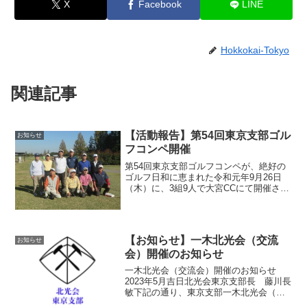
X
Facebook
LINE
Hokkokai-Tokyo
関連記事
【活動報告】第54回東京支部ゴル
お知らせ
フコンペ開催
第54回東京支部ゴルフコンペが、絶好の
ゴルフ日和に恵まれた令和元年9月26日
（木）に、3組9人で大宮CCにて開催され
ました。今回は、中島啓さん（F-S49）、
巴直人さん（B-S54）の２人が初参加で
した。皆さん、疲れも見せず元気にプレ
ーされ...
【お知らせ】一木北光会（交流
お知らせ
会）開催のお知らせ
一木北光会（交流会）開催のお知らせ
2023年5月吉日北光会東京支部長 藤川長
敏下記の通り、東京支部一木北光会（交
流会）を開催します。多くの会員の皆様