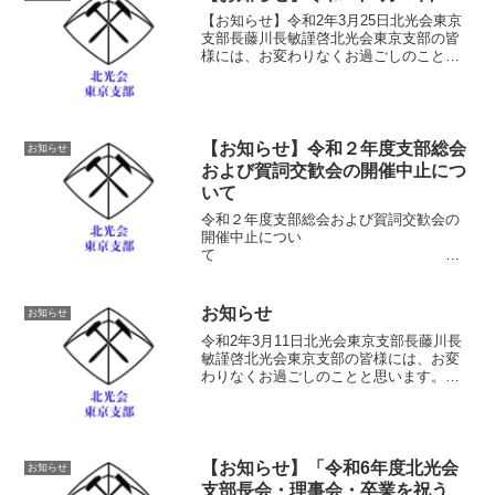
【お知らせ】令和2年3月25日北光会東京
支部長藤川長敏謹啓北光会東京支部の皆
様には、お変わりなくお過ごしのことと
思います。さて、新型コロナウイルス感
染が国内外で拡大しており、多くのイベ
ント、行事、学協会活動などが中止や延
期となっている現況に...
【お知らせ】令和２年度支部総会
お知らせ
および賀詞交歓会の開催中止につ
いて
令和２年度支部総会および賀詞交歓会の
開催中止につい
て
2020年12月東京支部長・藤川長敏１．東
京支部総会の開催中止について会員のみ
なさまにおかれましてはお変わりなくお
お知らせ
お知らせ
過ごしのことと存じます。さて、東京支
令和2年3月11日北光会東京支部長藤川長
部総...
敏謹啓北光会東京支部の皆様には、お変
わりなくお過ごしのことと思います。さ
て、昨年12月7日に東京支部総会を開催
し、今年度の支部活動内容について承認
いただき、本年1月18日に賀詞交歓会から
活動をスタート...
【お知らせ】「令和6年度北光会
お知らせ
支部長会・理事会・卒業を祝う