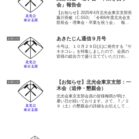
会」報告会
【お知らせ】2025年4月北光会東京支部長
藤川長敏（C-S53）「令和6年度北光会支
部長会・理事会・卒業を祝う会」 報告
会令和7年3月に行われました、「令和6年
度北光会支部長会・理事会・卒業を祝う
会」 の東京支部報告会を下記のとおり
あきたじん通信９月号
お知らせ
行います...
今号は、１０月２９日(土)に発売する『サ
キホコレ』を特集しましたので、会員の
皆様の総合力で盛り立てていただければ
幸いです。既にご存知と思いますが、
『サキホコレ』はただ今絶賛！先行予約
受付中！！また映画『赤い靴の女の子』
は先行上映を秋田・横手...
【お知らせ】北光会東京支部：一
お知らせ
木会（追伸・懇親会）
北光会東京支部会員の皆様梅雨が明け、
暑い日が続いております。さて、７／２
９（土）の懇親会の詳細をお伝えしてお
りませんでしたが、下記のように懇親会
を催しします。○懇親会場所：青物横丁
庄や時間：令和5年7月29日（土）（一木
会終わり次第）会費...